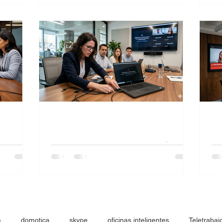
rativa
aquí encontrarás una guía completa con
El 
a reunión
las causas más comunes y las soluciones
vi
ticipantes
paso a paso para resolverlo rápidamente.
del
te.
vi
var
ide
tada en
Zoom no reconoce la cámara
Mi
fu
Revise aquí los problemas que presentan
las cámaras de videoconferencia usando
ara USB
De
zoom
mi
co
a
domotica
skype
oficinas inteligentes
Teletrabaj