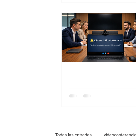
Sala de videoconferencia corpo
donde el audio falla durante un
híbrida, impidiendo que los par
remotos escuchen correctamen
Cámara USB no detec
windows
Aqui soluciones cuando la cam
no es reconocida en windows
Todas las entradas
videoconferenci