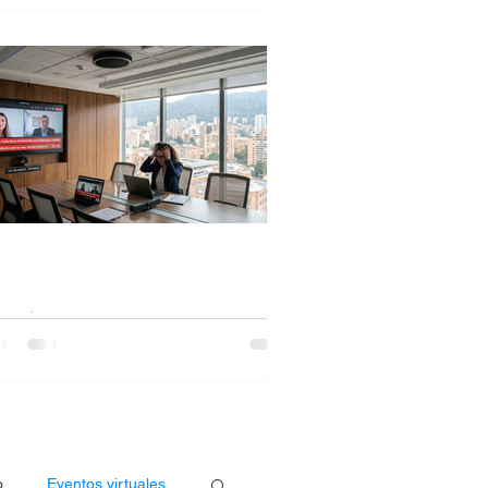
retraso de audio en la
deoconferencia (cuando escuchas con
ay o el audio no coincide con el
deo) es bastante común y suele tener
ias causas. Te dejo una guía clara para
ntificarlo y solucionarlo rápido
crófono de techo no
nciona
scubra las causas de por qué el
crófono de techo no está funcionando
rrectamente
o
Eventos virtuales