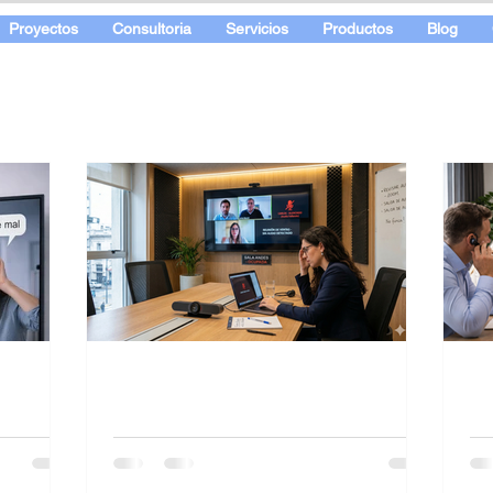
Proyectos
Consultoria
Servicios
Productos
Blog
No hay audio en
Re
videoconferencia Zoom
vi