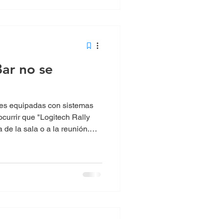
Bar no se
nes equipadas con sistemas
currir que "Logitech Rally
 de la sala o a la reunión.
ámara, el audio o el control
nte una videollamada.