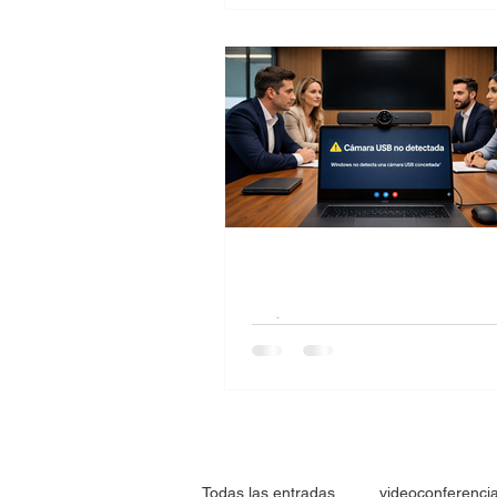
Sala de videoconferencia corpo
donde el audio falla durante un
híbrida, impidiendo que los par
remotos escuchen correctamen
Cámara USB no detec
windows
Aqui soluciones cuando la cam
no es reconocida en windows
Todas las entradas
videoconferenci