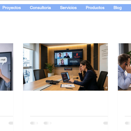
Proyectos
Consultoria
Servicios
Productos
Blog
No hay audio en
Re
videoconferencia Zoom
vi