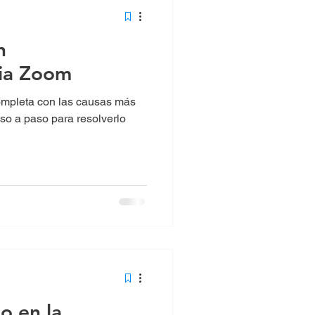
n
ia Zoom
ompleta con las causas más
so a paso para resolverlo
o en la