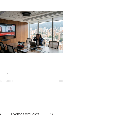
retraso de audio en la
deoconferencia (cuando escuchas con
ay o el audio no coincide con el
deo) es bastante común y suele tener
ias causas. Te dejo una guía clara para
ntificarlo y solucionarlo rápido
crófono de techo no
nciona
scubra las causas de por qué el
crófono de techo no está funcionando
rrectamente
o
Eventos virtuales