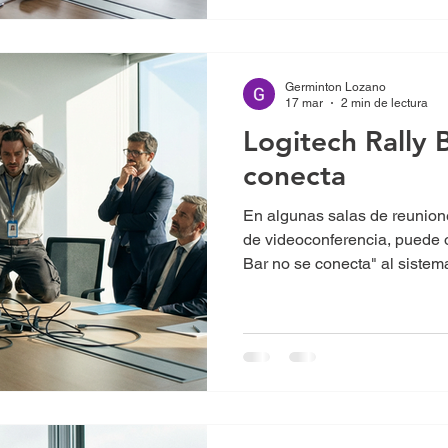
Germinton Lozano
17 mar
2 min de lectura
Logitech Rally 
conecta
En algunas salas de reunio
de videoconferencia, puede o
Bar no se conecta" al sistema
Esto puede provocar que la c
de la sala no funcionen dura