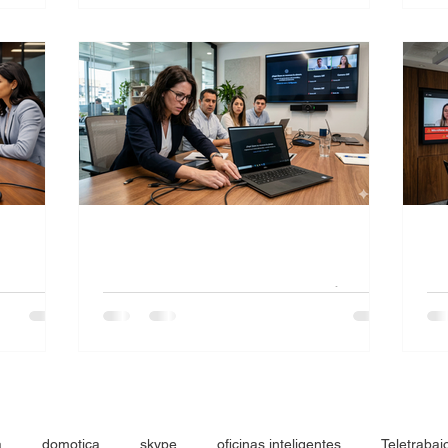
rativa
aquí encontrarás una guía completa con
El 
a reunión
las causas más comunes y las soluciones
vi
ticipantes
paso a paso para resolverlo rápidamente.
del
te.
vi
var
ide
tada en
Zoom no reconoce la cámara
Mi
fu
Revise aquí los problemas que presentan
las cámaras de videoconferencia usando
ara USB
De
zoom
mi
co
a
domotica
skype
oficinas inteligentes
Teletrabaj